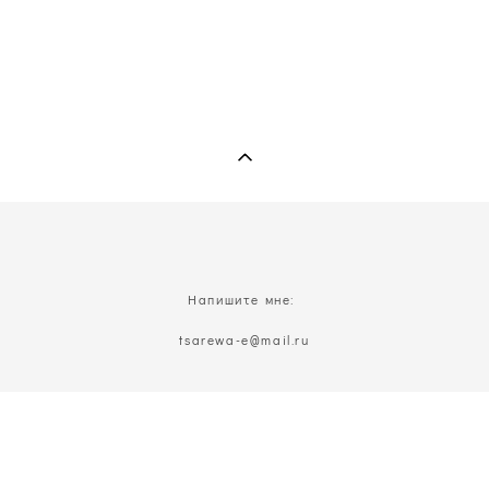
Напишите мне:
t
sarewa-e@mail.ru
Позвоните мне:
8(926)629-22-16