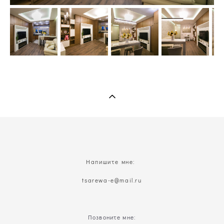
Напишите мне:
t
sarewa-e@mail.ru
Позвоните мне: