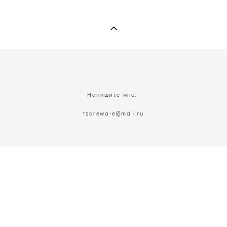
Напишите мне:
t
sarewa-e@mail.ru
Позвоните мне:
8(926)629-22-16
Присоединяйтесь: