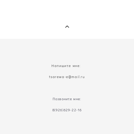
Напишите мне:
t
sarewa-e@mail.ru
Позвоните мне:
8(926)629-22-16