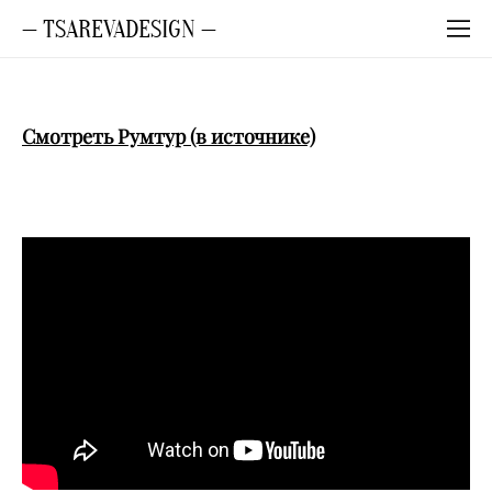
— TSAREVADESIGN —
Смотреть Румтур (в источнике)