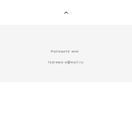
Напишите мне:
t
sarewa-e@mail.ru
Позвоните мне:
8(926)629-22-16
Присоединяйтесь: