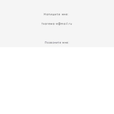
Напишите мне:
t
sarewa-e@mail.ru
Позвоните мне:
8(926)629-22-16
Присоединяйтесь:
сайт от vigbo