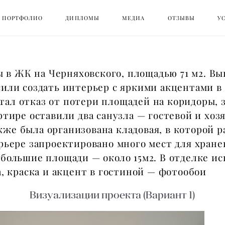
ПОРТФОЛИО
ПОРТФОЛИО
ДИПЛОМЫ
ДИПЛОМЫ
МЕДИА
МЕДИА
ОТЗЫВЫ
ОТЗЫВЫ
У
У
ЖК на Черняховского, площадью 71 м2. Вып
или создать интерьер с яркими акцентами в
ал отказ от потери площадей на коридоры, з
ртире оставили два санузла — гостевой и хо
же была организована кладовая, в которой 
рьере запроектировано много мест для хране
ебольшие площади — около 15м2. В отделке и
а, краска и акцент в гостиной — фотообои
Визуализации проекта (Вариант 1)