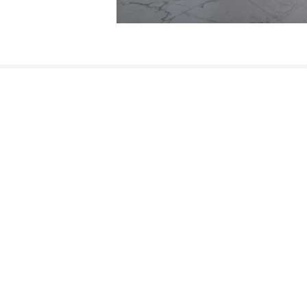
Напишите мне:
t
sarewa-e@mail.ru
Позвоните мне:
8(926)629-22-16