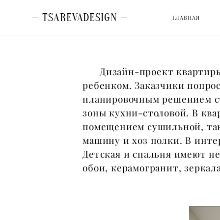
— TSAREVADESIGN —
— TSAREVADESIGN —
ГЛАВНАЯ
ГЛАВНАЯ
Дизайн-проект квартиры в 
ребенком. Заказчики попрос
планировочным решением ст
зоны кухни-столовой. В ква
помещением сушильной, так
машину и хоз полки. В инте
Детская и спальня имеют н
обои, керамогранит, зеркал