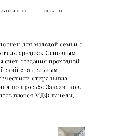
СЛУГИ И ЦЕНЫ
СЛУГИ И ЦЕНЫ
КОНТАКТЫ
КОНТАКТЫ
олнен для молодой семьи с
 стиле ар-деко. Основным
а счет создания проходной
зяйский с отдельным
разместили стиральную
ния по просьбе Заказчиков.
спользуются МДФ панели,