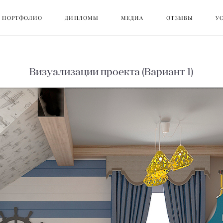
ПОРТФОЛИО
ПОРТФОЛИО
ДИПЛОМЫ
ДИПЛОМЫ
МЕДИА
МЕДИА
ОТЗЫВЫ
ОТЗЫВЫ
У
У
Визуализации проекта (Вариант 1)