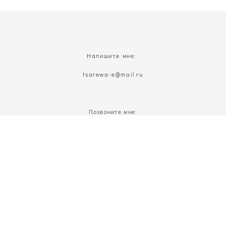
Напишите мне:
t
sarewa-e@mail.ru
Позвоните мне:
8(926)629-22-16
Присоединяйтесь: